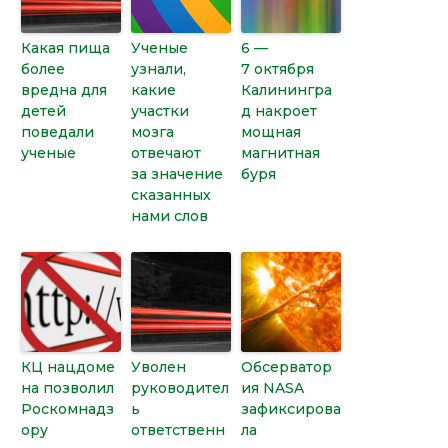
Какая пища
Ученые
6 —
более
узнали,
7 октября
вредна для
какие
Калинингра
детей
участки
д накроет
поведали
мозга
мощная
ученые
отвечают
магнитная
за значение
буря
сказанных
нами слов
КЦ нацдоме
Уволен
Обсерватор
на позволил
руководител
ия NASA
Роскомнадз
ь
зафиксирова
ору
ответственн
ла