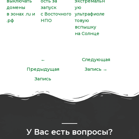
выключать
ость за
экстремальн
домены
запуск
ую
в зонах .ru и
с Восточного
ультрафиоле
.рф
НПО
товую
вспышку
на Солнце
←
Следующая
Предыдущая
Запись
→
Запись
У Вас есть вопросы?