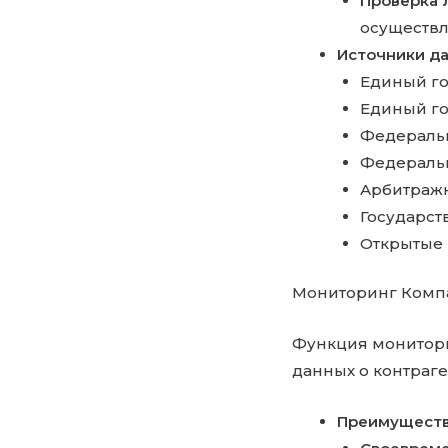
Проверка 
осуществл
Источники да
Единый го
Единый го
Федеральн
Федеральн
Арбитражн
Государст
Открытые 
Мониторинг Комп
Функция монитори
данных о контраге
Преимуществ