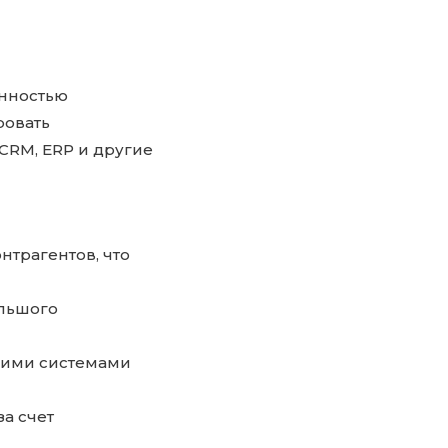
енностью
ровать
CRM, ERP и другие
нтрагентов, что
льшого
гими системами
а счет