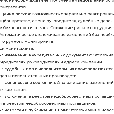
нное информирование:
Получение уведомлений об и
онтрагентах.
щение рисков:
Возможность оперативно реагировать
 (банкротство, смена руководителя, судебные дела).
 безопасности сделок:
Снижение рисков сотрудниче
Автоматическое отслеживание изменений без необх
го ручного мониторинга.
ды мониторинга:
г изменений в учредительных документах:
Отслежив
учредителях, руководителях и адресе компании.
г судебных дел и исполнительных производств:
Отсл
дел и исполнительных производств.
г финансового состояния:
Отслеживание изменений
ях компании.
г включения в реестры недобросовестных поставщик
 в реестры недобросовестных поставщиков.
г новостей и публикаций в СМИ:
Отслеживание новос