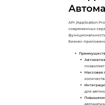
Автома
API (Application 
современных серв
функциональность
бизнес-приложен
Преимущества
Автоматиз
позволяет
Массовая 
количеств
Интеграци
для автом
Повышение
автоматиз