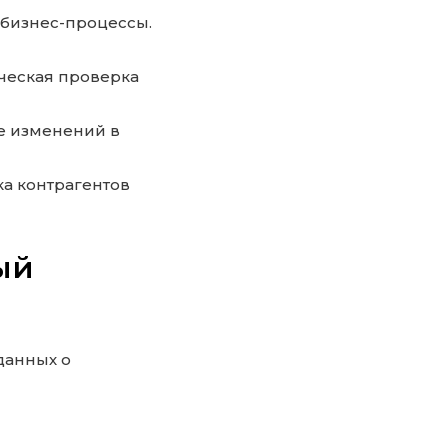
 бизнес-процессы.
ческая проверка
е изменений в
а контрагентов
ый
данных о