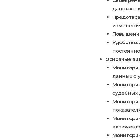
Своевреме
данных о к
Предотвра
изменения
Повышение
Удобство:
постоянно
Основные ви
Мониторин
данных о 
Мониторин
судебных 
Мониторин
показател
Мониторин
включения
Мониторин