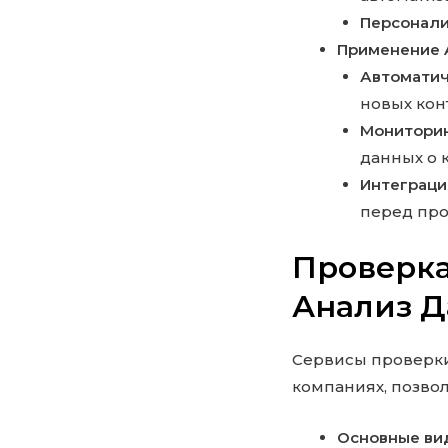
Персонали
Применение A
Автоматич
новых кон
Мониторин
данных о 
Интеграци
перед про
Проверка
Анализ 
Сервисы проверки
компаниях, позво
Основные ви