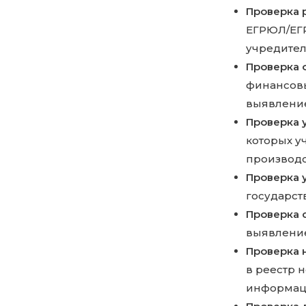
Проверка 
ЕГРЮЛ/ЕГР
учредител
Проверка 
финансовы
выявление
Проверка 
которых у
производс
Проверка у
государст
Проверка 
выявлени
Проверка 
в реестр 
информаци