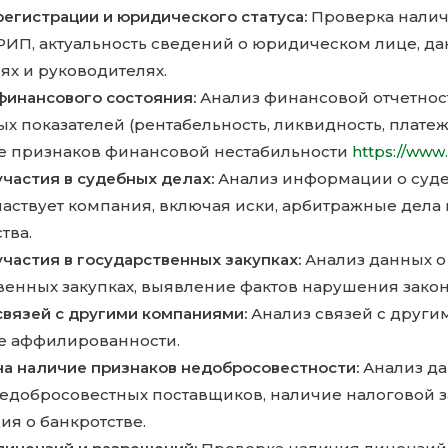
регистрации и юридического статуса:
Проверка налич
ИП, актуальность сведений о юридическом лице, да
ях и руководителях.
финансового состояния:
Анализ финансовой отчетност
х показателей (рентабельность, ликвидность, платеж
 признаков финансовой нестабильности
https://www.
участия в судебных делах:
Анализ информации о суде
частвует компания, включая иски, арбитражные дела
тва.
частия в государственных закупках:
Анализ данных о 
венных закупках, выявление фактов нарушения закон
связей с другими компаниями:
Анализ связей с други
е аффилированности.
на наличие признаков недобросовестности:
Анализ да
недобросовестных поставщиков, наличие налоговой 
я о банкротстве.