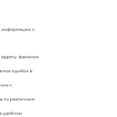
ть информацию о
 адресу, фамилии
ение ошибок в
ным с
ка по различным
 в удобном