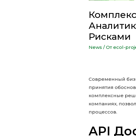
Комплекс
Аналитик
Рисками
News
/ От
ecol-proj
Современный бизн
принятия обоснов
комплексные реше
компаниях, позвол
процессов.
API До