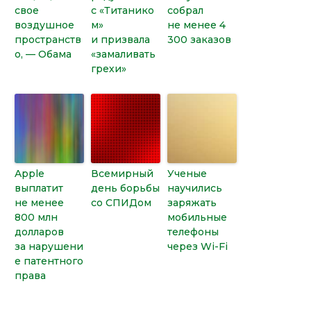
свое
с «Титанико
собрал
воздушное
м»
не менее 4
пространств
и призвала
300 заказов
о, — Обама
«замаливать
грехи»
Apple
Всемирный
Ученые
выплатит
день борьбы
научились
не менее
со СПИДом
заряжать
800 млн
мобильные
долларов
телефоны
за нарушени
через Wi-Fi
е патентного
права