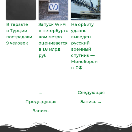
В теракте
Запуск Wi-Fi
На орбиту
в Турции
в петербургс
удачно
пострадали
ком метро
выведен
9 человек
оценивается
русский
в 1,8 млрд
военный
руб
спутник —
Миноборон
ы РФ
←
Следующая
Предыдущая
Запись
→
Запись