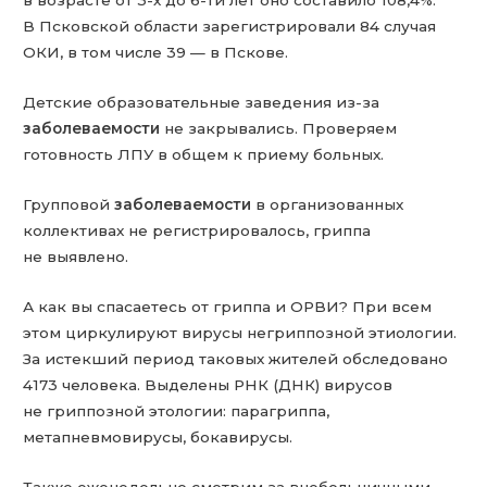
в возрасте от 3-х до 6-ти лет оно составило 108,4%.
В Псковской области зарегистрировали 84 случая
ОКИ, в том числе 39 — в Пскове.
Детские образовательные заведения из-за
заболеваемости
не закрывались. Проверяем
готовность ЛПУ в общем к приему больных.
Групповой
заболеваемости
в организованных
коллективах не регистрировалось, гриппа
не выявлено.
А как вы спасаетесь от гриппа и ОРВИ? При всем
этом циркулируют вирусы негриппозной этиологии.
За истекший период таковых жителей обследовано
4173 человека. Выделены РНК (ДНК) вирусов
не гриппозной этологии: парагриппа,
метапневмовирусы, бокавирусы.
Также еженедельно смотрим за внебольничными