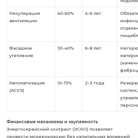
подклю
Рекуперация
40-60%
4-6 лет
Обязат
вентиляции
инфекц
отделе
пищебл
Фасадное
30-40%
6-8 лет
Негор
утепление
матери
(каменн
фиброц
Автоматизация
10-15%
2-3 года
Резерв
(АСУЭ)
систем,
управл
персон
Финансовые механизмы и окупаемость
Энергосервисный контракт (ЭСКО) позволяет
провести модернизацию без капитальных вложений