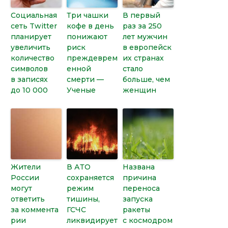
Социальная
Три чашки
В первый
сеть Twitter
кофе в день
раз за 250
планирует
понижают
лет мужчин
увеличить
риск
в европейск
количество
преждеврем
их странах
символов
енной
стало
в записях
смерти —
больше, чем
до 10 000
Ученые
женщин
Жители
В АТО
Названа
России
сохраняется
причина
могут
режим
переноса
ответить
тишины,
запуска
за коммента
ГСЧС
ракеты
рии
ликвидирует
с космодром