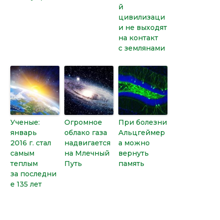
й
цивилизаци
и не выходят
на контакт
с землянами
Ученые:
Огромное
При болезни
январь
облако газа
Альцгеймер
2016 г. стал
надвигается
а можно
самым
на Млечный
вернуть
теплым
Путь
память
за последни
е 135 лет