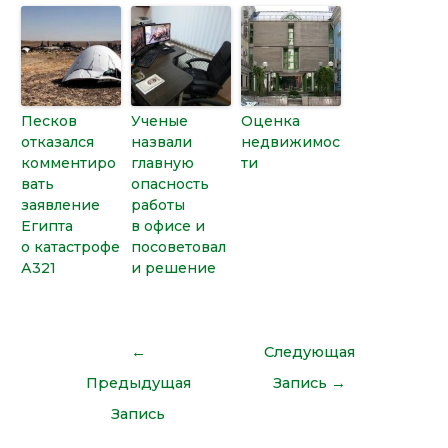
Песков
Ученые
Оценка
отказался
назвали
недвижимос
комментиро
главную
ти
вать
опасность
заявление
работы
Египта
в офисе и
о катастрофе
посоветовал
А321
и решение
←
Следующая
Предыдущая
Запись
→
Запись