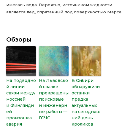
имелась вода. Вероятно, источником жидкости
является лед, спрятанный под поверхностью Марса.
Обзоры
На подводно
На Львовско
В Сибири
й линии
й свалке
обнаружили
связи между
прекращены
останки
Россией
поисковые
предка
и Финлянди
и инженерн
актуальных
ей
ые работы —
на сегодняш
произошла
ГСЧС
ний день
авария
кроликов