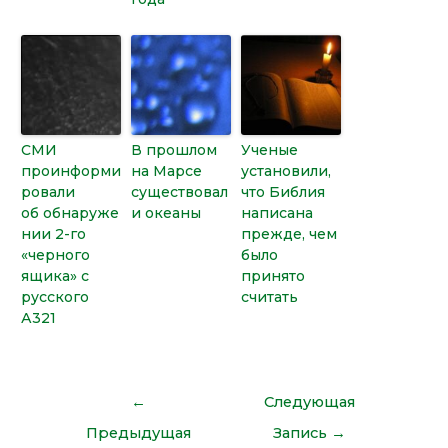
СМИ
В прошлом
Ученые
проинформи
на Марсе
установили,
ровали
существовал
что Библия
об обнаруже
и океаны
написана
нии 2-го
прежде, чем
«черного
было
ящика» с
принято
русского
считать
А321
←
Следующая
Предыдущая
Запись
→