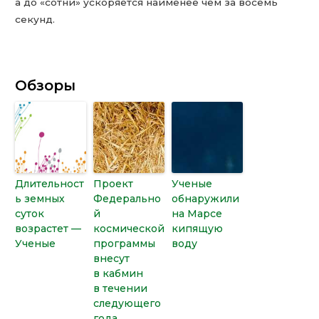
а до «сотни» ускоряется наименее чем за восемь
секунд.
Обзоры
Длительност
Проект
Ученые
ь земных
Федерально
обнаружили
суток
й
на Марсе
возрастет —
космической
кипящую
Ученые
программы
воду
внесут
в кабмин
в течении
следующего
года