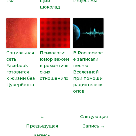
РФ
щий
Project Ara
шоколад
Социальная
Психологи:
В Роскосмос
сеть
юмор важен
е записали
Facebook
в романтиче
песню
готовится
ских
Вселенной
к жизни без
отношениях
при помощи
Цукерберга
радиотелеск
опов
←
Следующая
Предыдущая
Запись
→
Запись