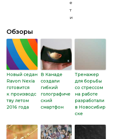
Обзоры
Новый седан
В Канаде
Тренажер
Ravon Nexia
создали
для борьбы
готовится
гибкий
со стрессом
к производс
голографиче
на работе
тву летом
ский
разработали
2016 года
смартфон
в Новосибир
ске