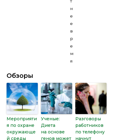
Обзоры
Мероприяти
Ученые:
Разговоры
я по охране
Диета
работников
окружающе
на основе
по телефону
й среды
генов может
начнут