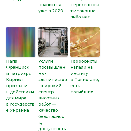
появиться
перехватыва
уже в 2020
ть: законно
либо нет
Папа
Услуги
Террористы
Франциск
промышлен
напали на
и патриарх
ных
институт
Кирилл
альпинистов
в Пакистане,
призвали
: широкий
есть
к действиям
спектр
погибшие
для мира
высотных
в государств
работ —
е Украина
качество,
безопасност
ь,
доступность