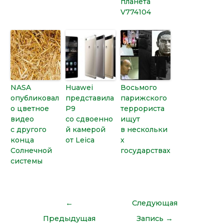
планета
V774104
NASA
Huawei
Восьмого
опубликовал
представила
парижского
о цветное
P9
террориста
видео
со сдвоенно
ищут
с другого
й камерой
в нескольки
конца
от Leica
х
Солнечной
государствах
системы
←
Следующая
Предыдущая
Запись
→