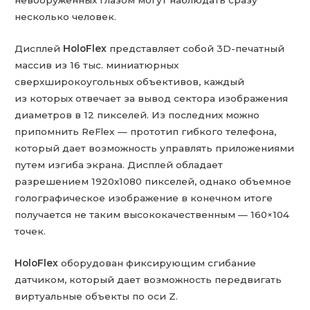
невооруженных глазом могут наблюдать сразу
несколько человек.
Дисплей
HoloFlex
представляет собой 3D-печатный
массив из 16 тыс. миниатюрных
сверхширокоугольных объективов, каждый
из которых отвечает за вывод сектора изображения
диаметров в 12 пикселей. Из последних можно
припомнить ReFlex — прототип гибкого телефона,
который дает возможность управлять приложениями
путем изгиба экрана. Дисплей обладает
разрешением 1920х1080 пикселей, однако объемное
голографическое изображение в конечном итоге
получается не таким высококачественным — 160×104
точек.
HoloFlex
оборудован фиксирующим сгибание
датчиком, который дает возможность передвигать
виртуальные объекты по оси Z.