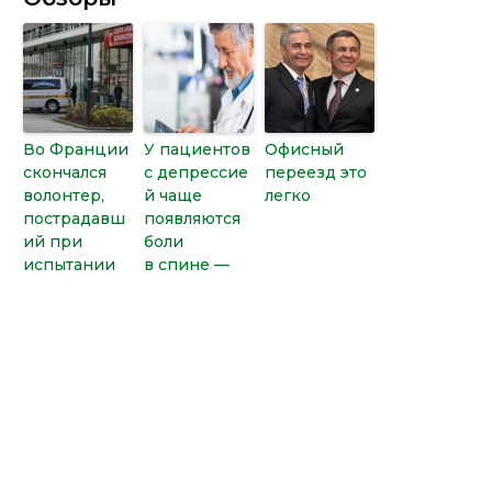
Во Франции
У пациентов
Офисный
скончался
с депрессие
переезд это
волонтер,
й чаще
легко
пострадавш
появляются
ий при
боли
испытании
в спине —
лекарства
Ученые
Станция
Кроссовер
Иркутские
ExoMars-
Лифан X60 в
ученые