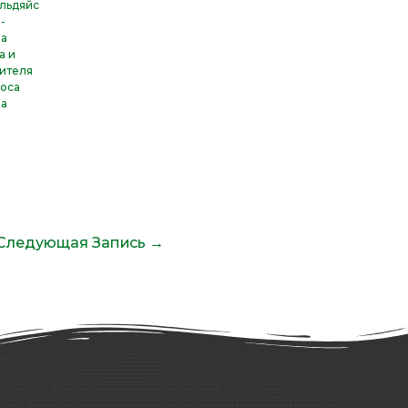
ильдяйс
-
ра
а и
ителя
оса
ва
Следующая Запись
→