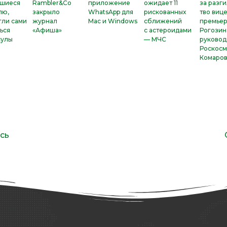
вшиеся
Rambler&Co
приложение
ожидает 11
за разг
лю,
закрыло
WhatsApp для
рискованных
тво вице
гли сами
журнал
Mac и Windows
сближений
премье
ься
«Афиша»
с астероидами
Рогозин
сулы
— МЧС
руковод
Роскосм
Комаро
сь