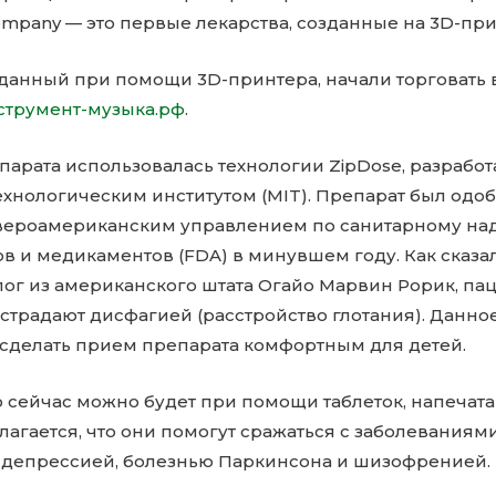
ompany — это первые лекарства, созданные на 3D-при
зданный при помощи 3D-принтера, начали торговать 
нструмент-музыка.рф
.
арата использовалась технологии ZipDose, разрабо
ехнологическим институтом (MIT). Препарат был одо
ероамериканским управлением по санитарному над
в и медикаментов (FDA) в минувшем году. Как сказа
ог из американского штата Огайо Марвин Рорик, па
страдают дисфагией (расстройство глотания). Данно
 сделать прием препарата комфортным для детей.
 сейчас можно будет при помощи таблеток, напечата
агается, что они помогут сражаться с заболеваниям
 депрессией, болезнью Паркинсона и шизофренией.