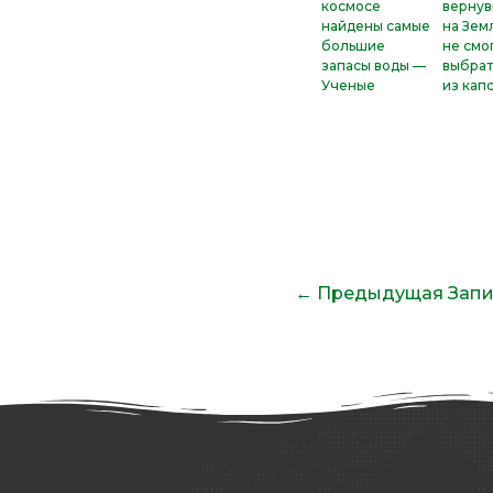
космосе
верну
найдены самые
на Зем
большие
не смо
запасы воды —
выбрат
Ученые
из кап
←
Предыдущая Запи