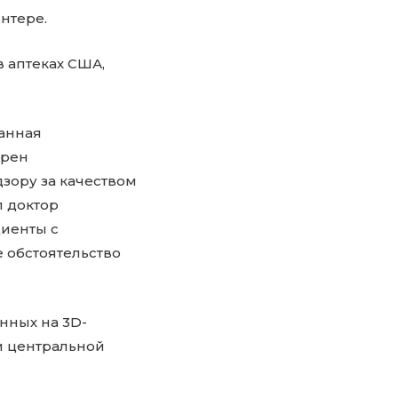
нтере.
в аптеках США,
танная
брен
зору за качеством
л доктор
циенты с
е обстоятельство
нных на 3D-
и центральной