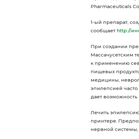
Pharmaceuticals C
1-ый препарат, со
сообщает
http://и
При создании преп
Массачусетским т
к применению сев
пищевых продукто
медицины, неврол
эпилепсией часто 
дает возможность
Лечить эпилепсию
принтере. Предпол
нервной системы,