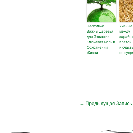
Насколько
Ученые:
Важны Деревья
между
для Экологии:
зарабо
Ключевая Роль в
платой
Сохранении
и счаст
Жизни.
не суще
←
Предыдущая Запись