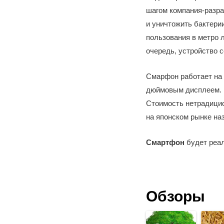
шагом компания-разра
и уничтожить бактери
пользования в метро 
очередь, устройство 
Смарфон работает на 
дюймовым дисплеем. В
Стоимость нетрадицио
на японском рынке на
Смартфон
будет реал
Обзоры