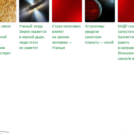
 связи
Ученый: когда
Страх негативно
Астрономы
КНДР сн
Земля окажется
влияет
увидели
запустил
тной
в черной дыре,
на зрение
занятную
баллисти
люди этого
человека —
планету — изгой
ракету
ьем
не заметят
Ученые
в направ
ствует
Японског
сказали 