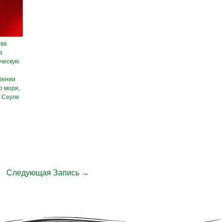
ова
а
ческую
лении
о моря,
в Сеуле
Следующая Запись
→