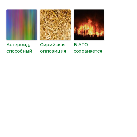
Астероид,
Сирийская
В АТО
способный
оппозиция
сохраняется
убить
призвала
режим
маленькую
арабские
тишины,
страну,
страны
ГСЧС
приближает
порвать
ликвидирует
ся к Земле
отношения
пожар
с Ираном
в Сватово —
Штаб
←
Следующая
Предыдущая
Запись
→