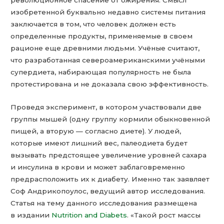
революционное спасение от ожирения. Смысл
изобретенной буквально недавно системы питания
заключается в том, что человек должен есть
определенные продукты, применяемые в своем
рационе еще древними людьми. Учёные считают,
что разработанная североамериканскими учёными
супердиета, набирающая популярность не была
протестирована и не доказала свою эффективность.
Проведя эксперимент, в котором участвовали две
группы мышей (одну группу кормили обыкновенной
пищей, а вторую — согласно диете). У людей,
которые имеют лишний вес, палеодиета будет
вызывать предстоящее увеличение уровней сахара
и инсулина в крови и может заблаговременно
предрасположить их к диабету. Именно так заявляет
Соф Андрикопоулос, ведущий автор исследования.
Статья на тему данного исследования размещена
в издании
Nutrition and Diabets
. «Такой рост массы