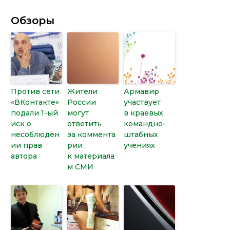
Обзоры
Против сети
Жители
Армавир
«ВКонтакте»
России
участвует
подали 1-ый
могут
в краевых
иск о
ответить
командно-
несоблюден
за коммента
штабных
ии прав
рии
учениях
автора
к материала
м СМИ