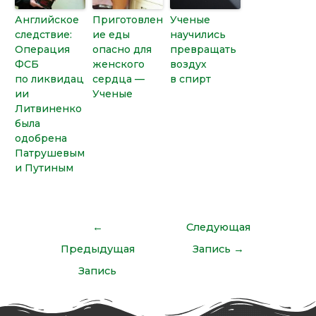
Английское
Приготовлен
Ученые
следствие:
ие еды
научились
Операция
опасно для
превращать
ФСБ
женского
воздух
по ликвидац
сердца —
в спирт
ии
Ученые
Литвиненко
была
одобрена
Патрушевым
и Путиным
←
Следующая
Предыдущая
Запись
→
Запись