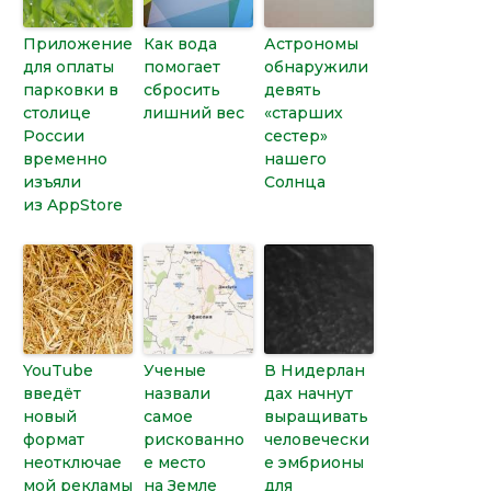
Приложение
Как вода
Астрономы
для оплаты
помогает
обнаружили
парковки в
сбросить
девять
столице
лишний вес
«старших
России
сестер»
временно
нашего
изъяли
Солнца
из AppStore
YouTube
Ученые
В Нидерлан
введёт
назвали
дах начнут
новый
самое
выращивать
формат
рискованно
человечески
неотключае
е место
е эмбрионы
мой рекламы
на Земле
для