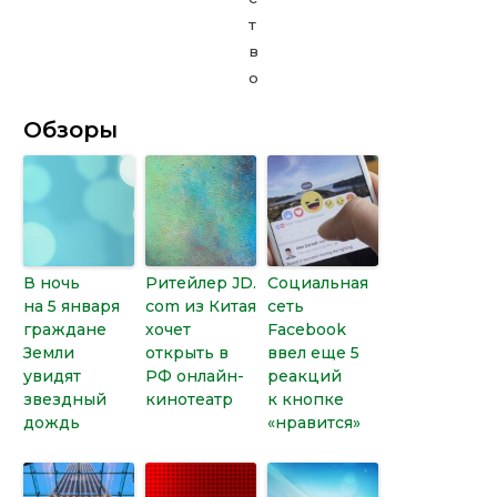
Обзоры
В ночь
Ритейлер JD.
Социальная
на 5 января
com из Китая
сеть
граждане
хочет
Facebook
Земли
открыть в
ввел еще 5
увидят
РФ онлайн-
реакций
звездный
кинотеатр
к кнопке
дождь
«нравится»