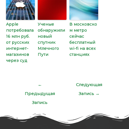
Apple
Ученые
В московско
потребовала
обнаружили
м метро
16 млн руб.
новый
сейчас
от русских
спутник
бесплатный
интернет-
Млечного
wi-fi на всех
магазинов
Пути
станциях
через суд
←
Следующая
Предыдущая
Запись
→
Запись