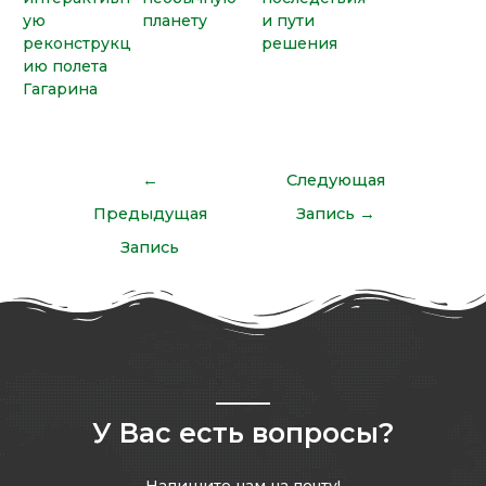
ую
планету
и пути
реконструкц
решения
ию полета
Гагарина
←
Следующая
Предыдущая
Запись
→
Запись
У Вас есть вопросы?
Напишите нам на почту!