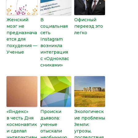
Женский
В
Офисный
мозг не
социальная
переезд это
предназнача
сеть
легко
ется для
Instagram
похудения —
возникла
Ученые
интеграция
с «Одноклас
сниками»
«Яндекс»
Происки
Экологическ
в честь Дня
дьявола:
ие проблемы
космонавтик
ученые
Земли:
и сделал
отыскали
угрозы,
интерактивн
необычную
последствия